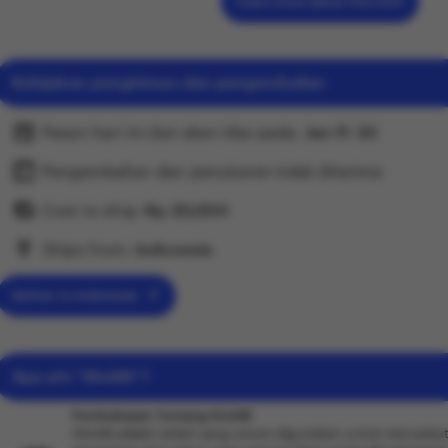
Learn more about this item
variasi menarik dan ritme permainan yang konsisten.pel
provider PG Slot Demo, Platform ini menghadirkan bera
dari penyedia ternama yang telah dikenal luas oleh pema
Kebijakan pengiriman dan pengembalian
berdasarkan kualitas sistem dan pengalaman bermain ya
banyak pemain merasa lebih nyaman saat bermain. Seir
Pesan hari ini dan akan tiba pada:
Jan 11-30
dari komunitas slot online Indonesia terus tumbuh, men
pilihan yang sering dipertimbangkan bagi mereka yang 
Pengembalian dan penukaran tidak diterima
permainan slot secara konsisten. Rasakan pengalaman 
Cost to ship:
Rp
20,000
dan temukan momen terbaik Anda di setiap putaran.
Ships from:
Indonesia
Deliver to Indonesia
Apa arti “Slot88”?
Pembahasan Tentang Slot88
Slot88 adalah istilah yang umum digunakan untuk menyebut 