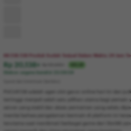
Report this ite
88.138.138 Produk Sudah Terjual Dalam Waktu 24 Jam Ter
Harga:
Rp 20,138+
Normal:
Rp 101,300+
18% off
Diskon segera berahir
23:59:59
Syarat dan ketentuan (berlaku)
PUCUK138 adalah agen slot gacor online hari ini dan judi
tertinggi menjadi salah satu pilihan utama bagi pemain
server yang stabil dan akses permainan yang selalu dip
menilai bahwa pengalaman bermain di platform ini terasa
terutama saat menikmati berbagai game dari Slot88 yan