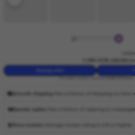
a
n
e
V
w
e
b
l
y
t
L
a
e
criticalvoter.pathos
r
v
Owned by criticalvoter.pathos
|
Indo
o
a
4.9
(138,138k)
1,388,303k sales
Since
n
Message seller
F
o
This seller usually responds
within 24 hours.
V
i
Smooth shipping
Has a history of shipping on time w
n
s
Speedy replies
Has a history of replying to messages
a
r
Rave reviews
Average review rating is 4.8 or higher.
o