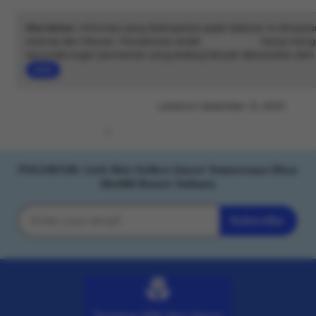
Disclaimer:
Informasi yang disampaikan pada halaman ini ditujuk
edukasi dan hiburan. Penyebutan istilah
slot88 gacor
hanya menggambarkan
kecenderungan permainan yang sedang banyak dibicarakan oleh 
berbagai penyedia. Seluruh permainan berjalan dengan sistem aca
Read
berubah-ubah di setiap percobaan. Tidak terdapat kepastian hasil 
the
pengguna disarankan bermain dengan pertimbangan dan batasan 
full
Listed on Desember 12, 2025
description
8138 favorites
criticalvoter.pathos
PUCUK138: Link Slot Online Gacor Terpercaya
PUCUK138: Link Slot Online Gacor Terpercaya Situs
Slot88 Resmi Terbaru
Subscribe
Enter
your
email
Tentang APK Slot Gacor