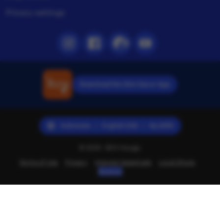
Privacy settings
Instagram
Facebook
Pinterest
Youtube
Download the Slot Gacor App
Indonesia | English (US) | Rp (IDR)
© 2025 -SEO Hyuga.
Terms of Use
Privacy
Interest-based ads
Local Shops
Regions