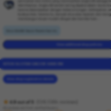
permainan slot online yang menonjolkan angka 88 sebagai b
identitasnya. Angka 88 sendiri sering dipakai dalam dunia 
karena diasosiasikan dengan keberuntungan, kelimpahan, at
budaya Asia. Karena itu, banyak situs atau layanan slot m
membangun kesan mudah diingat dan bernilai hoki. -
slot88
Situs Slot88 Gacor Resmi Hari Ini.
View additional shop policies
SITUS SLOT88 GACOR HARI INI
View shop registration details
(138,138k reviews)
4.9 out of 5
All reviews are from verified buyers