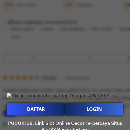
5/5
5/5
5/
Item quality
Shipping
Buyer highlights, summarized by AI
Great quality
Lovely
Fast shipping
Gift-worthy
Beaut
Cute
Filter
Quality (90)
Shipping & Packaging (60)
Appearance (50)
by
category
5
5
Recommends
This item
out
of
Sudah beberapa waktu saya pakai situs ini untuk main slo
5
stars
performanya cukup konsisten. Informasi game yang di
saya memilih permainan yang sesuai tanpa harus coba s
DAFTAR
LOGIN
kali hasilnya memang tidak langsung besar, tapi kalau d
L
terasa hasilnya. Secara keseluruhan nyaman dipakai.”
PUCUK138: Link Slot Online Gacor Terpercaya Situs
i
Elandro Girsata
Desember 01, 2025
Slot88 Resmi Terbaru